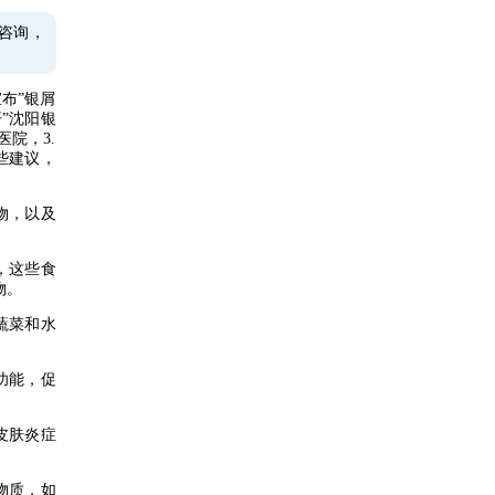
咨询，
布”银屑
”沈阳银
院，3.
些建议，
物，以及
，这些食
物。
蔬菜和水
功能，促
皮肤炎症
物质，如