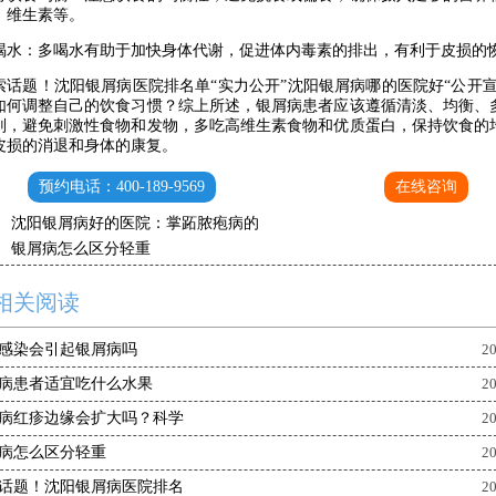
、维生素等。
：多喝水有助于加快身体代谢，促进体内毒素的排出，有利于皮损的
题！沈阳银屑病医院排名单“实力公开”沈阳银屑病哪的医院好“公开宣
如何调整自己的饮食习惯？综上所述，银屑病患者应该遵循清淡、均衡、
则，避免刺激性食物和发物，多吃高维生素食物和优质蛋白，保持饮食的
皮损的消退和身体的康复。
预约电话：400-189-9569
在线咨询
：
沈阳银屑病好的医院：掌跖脓疱病的
：
银屑病怎么区分轻重
相关阅读
感染会引起银屑病吗
20
病患者适宜吃什么水果
20
病红疹边缘会扩大吗？科学
20
病怎么区分轻重
20
话题！沈阳银屑病医院排名
20