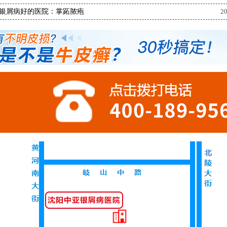
银屑病好的医院：掌跖脓疱
20