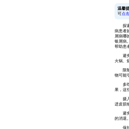
温馨
可
点
探索话
病患者
屑病哪
银屑病
帮助患
避免刺
火锅、
限制发
物可能
多吃高
果，这
摄入优
进皮损
避免高
的消退
保持饮