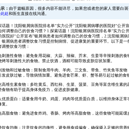
提示：
由于篇幅原因，很多内容不能详尽，如果您或者您的家人需要白斑
击此处
和医生直接在线沟通。
题！沈阳银屑病医院排名单“实力公开”沈阳银屑病哪的医院好“公开宣
如何调整自己的饮食习惯？1.探索话题！沈阳银屑病医院排名单“实力公开
的医院好“公开宣布”银屑病患者如何调整自己的饮食习惯，2.沈阳银屑病医
。银屑病患者调整饮食习惯是控制病情、促进康复的重要环节。以下是一
者调整饮食习惯：
激性食物：避免食用花椒、大蒜、辣椒、芥末、生姜等辛辣刺激的食
烧烤等刺激性大的食物。禁止饮酒，酒精可能导致皮肤症状加重。
物和过敏食物：限制食用牛肉、羊肉、三文鱼、带鱼、竹夹鱼等发物
引发皮肤过敏，导致病情加重。避免进食芒果、虾、蟹等易引起过敏的食
维生素食物：多吃黄瓜、西红柿、生菜、菠菜、豆角等富含维生素的
些食物有助于提高身体免疫力，促进皮肤健康。
质蛋白：适量食用牛奶、鸡蛋、鸡肉等优质蛋白质，以维持身体正常
修复。
脂食物：避免进食炸鸡、香肠、烤肉等高脂食物，这些食物可能延缓
。
食均衡：注意饮食的均衡性，避免挑食或偏食，确保摄入足够的营养