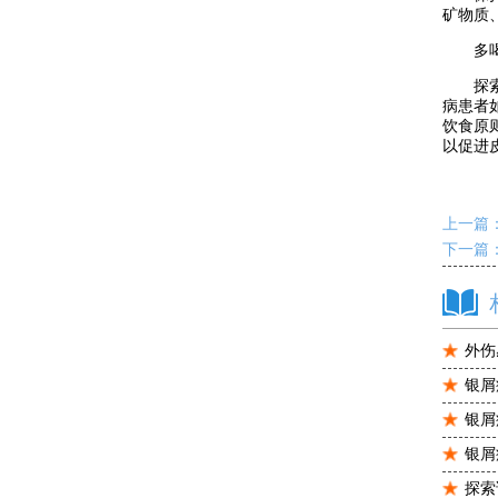
矿物质
多喝水
探索话
病患者
饮食原
以促进
上一篇
下一篇
外伤
银屑
银屑
银屑
探索