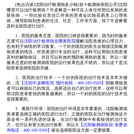
[热点访谈]沈阳治疗银屑病多少钱[前十银屑病医院公开]沈阳
哪里可以治疗银屑病？牛皮癣是一种可在人体任何部位发病的皮
肤疾病，一些比较在意自己外表的患者会比较容易患上心理疾
病，继而影响到患者的生活、社交、工作等方面，得了牛皮癣要
及时去医院进行治疗。
1、医院的服务态度：医院的口碑是很重要的，因为好的服务
态度可以
沈阳治疗银屑病去哪家医院
缓解沈阳患者的心理压力，
也有利于病情的早日恢复。一个好的医院的医生会根据沈阳银屑
病患者的情况，对患者进行专业的治疗，这样可以帮助沈阳患者
及时的解除病症，并且可以有效的预防银屑病的复发。所以一家
服务态度好的银屑病医院的治疗效果也是不错的，所以这个是沈
阳患者选择医院的关键。
2、医院的治疗技术：一个好的医院的治疗技术是非常关键
的，沈
【沈阳牛皮癣医院·预约热线：400-189-9569】
阳银屑病患
者可以根据自己的情况，选择适合自己的治疗技术，这样可以帮
助沈阳患者更快的恢复健康的，所以一个好的医院的治疗技术也
是很重要的。
3、看医疗环境：医院的治疗环境是非常重要的，沈阳银屑病
患者要选择正规的医院进行治疗。正规的医院在治疗银屑病这方
面会有一系列先进的设备，在治疗银屑病中有着较强的治疗实
力，也可以有更大的治疗效果。所以大
【沈阳银屑病医院·免费咨
询电话：400-189-9569】
家在选择医院这方面一定要慎重。